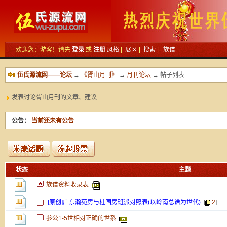
欢迎您：游客！请先
登录
或
注册
风格
|
展区
|
搜索
|
族谱
伍氏源流网——论坛
→
《胥山月刊》
→
月刊论坛
→ 帖子列表
发表讨论胥山月刊的文章、建议
公告：
当前还未有公告
新的主题
状态
主题
投票帖
族谱资料收录表
交易帖
新小字报
[原创]广东瀚苑房与柱国房班派对照表(以岭南总谱为世代)
[
2
]
参公1-5世相对正确的世系