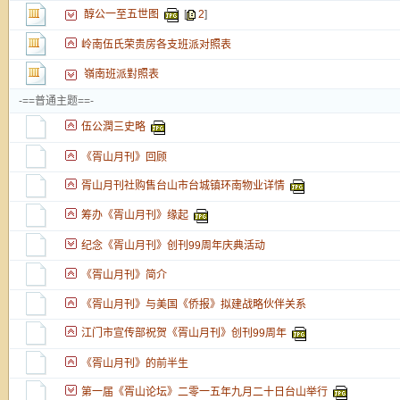
醇公一至五世图
[
2
]
岭南伍氏荣贵房各支班派对照表
嶺南班派對照表
-==普通主题==-
伍公潤三史略
《胥山月刊》回顾
胥山月刊社购售台山市台城镇环南物业详情
筹办《胥山月刊》缘起
纪念《胥山月刊》创刊99周年庆典活动
《胥山月刊》简介
《胥山月刊》与美国《侨报》拟建战略伙伴关系
江门市宣传部祝贺《胥山月刊》创刊99周年
《胥山月刊》的前半生
第一届《胥山论坛》二零一五年九月二十日台山举行