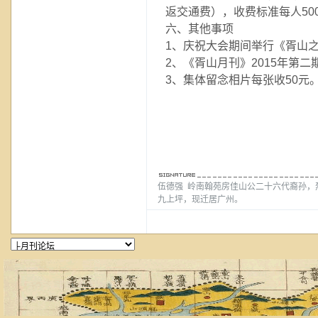
返交通费），收费标准每人50
六、其他事项
1、庆祝大会期间举行《胥山
2、《胥山月刊》2015年第
3、集体留念相片每张收50元
胥
201
伍德强 岭南翰苑房佳山公二十六代裔孙，
九上坪，现迁居广州。