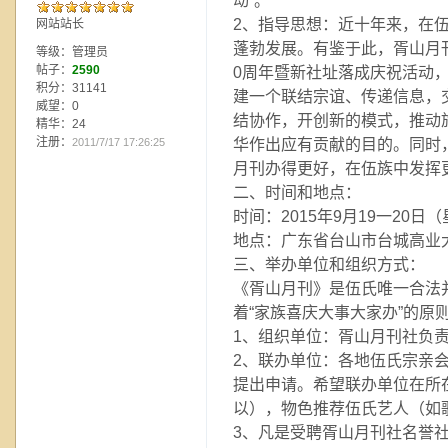
动”。
2、指导思想：近十年来，在
网站站长
蓬勃发展。有鉴于此，胥山月
等级：管理员
帖子：
2590
0周年暨新社址落成庆祝活动，
积分：31141
建一个联结宗谊、传递信息，
威望：0
结协作，开创新的模式，推动
精华：24
注册：
2011/7/17 17:26:25
华作出应有贡献的目的。同时
月刊办得更好，在伍族中发挥
二、时间和地点：
时间：2015年9月19一20
地点：广东省台山市台城高业
三、举办单位和组织方式：
《胥山月刊》是伍氏唯一合法
着“家族喜庆大事大家办”的原
1、组织单位：胥山月刊社负
2、联办单位：各地伍氏宗亲
提出申请。希望联办单位在所
以），物色推荐伍氏艺人（如
3、凡是受聘胥山月刊社名誉