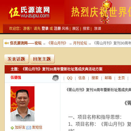
欢迎您：游客！请先
登录
或
注册
风格
|
展区
|
搜索
|
族谱
伍氏源流网——论坛
→
《胥山月刊》
→
月刊论坛
→ 《胥山月刊》复刊30周
主题：《胥山月刊》复刊30周年暨新社址落成庆典活动方案
新的主题
投票帖
伍德强
|
QQ
|
信息
|
搜索
|
邮箱
|
主页
|
交易帖
小字报
《胥山月刊》复刊30周年暨新社址落成庆
《
一、项目名称和指导思想：
1、项目名称：《胥山月刊》复
加好友
发短信