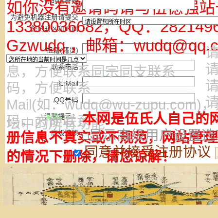
你的回答是
如你没有邀请码请与伍德强站
为避免机器注册请提交
13380036682，QQ：2821
您的时区和时间
Gzwudq ，邮箱：wudq@qq.
请
祖籍(籍贯)
请
联系电话
息，方便联系同宗同支联系
请
E-Mail
码，方便联系
请
QQ号码
Mail(如：wudq@wu-zupu.c
本网是伍氏人自己的
温馨提示：
码，方便联系
坛中的所有功能
显示高级用户设置选
高级选项
册信息不真实或不规范，网站管理
同意并接受注册协议
的情况下删除，请您谅解！