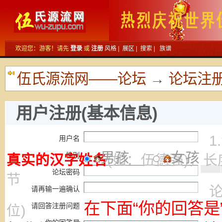
欢迎您：游客！请先
登录
或
注册
风格
|
展区
|
搜索
|
族谱
伍氏源流网——论坛
→
论坛注
用户注册(基本信息)
1
用户名
男孩
女孩
性别
真实的汉字姓名
(如：伍德强)，长
论坛密码
节
论
请再输一遍确认
在下面“你的回答是
请回答注册问题
位)