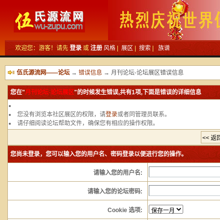
欢迎您：游客！请先
登录
或
注册
风格
|
展区
|
搜索
|
族谱
伍氏源流网——论坛
→
错误信息
→ 月刊论坛-论坛展区错误信息
您在"
月刊论坛-论坛展区
"的时候发生错误,共有1项,下面是错误的详细信息
您没有浏览本社区展区的权限，请
登录
或者同管理员联系。
请仔细阅读论坛帮助文件，确保您有相应的操作权限。
您尚未登录，您可以输入您的用户名、密码登录以便进行您的操作。
请输入您的用户名:
请输入您的论坛密码:
Cookie 选项: