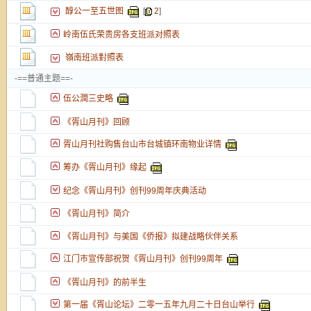
醇公一至五世图
[
2
]
岭南伍氏荣贵房各支班派对照表
嶺南班派對照表
-==普通主题==-
伍公潤三史略
《胥山月刊》回顾
胥山月刊社购售台山市台城镇环南物业详情
筹办《胥山月刊》缘起
纪念《胥山月刊》创刊99周年庆典活动
《胥山月刊》简介
《胥山月刊》与美国《侨报》拟建战略伙伴关系
江门市宣传部祝贺《胥山月刊》创刊99周年
《胥山月刊》的前半生
第一届《胥山论坛》二零一五年九月二十日台山举行