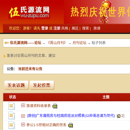
欢迎您：游客！请先
登录
或
注册
风格
|
展区
|
搜索
|
族谱
伍氏源流网——论坛
→
《胥山月刊》
→
月刊论坛
→ 帖子列表
发表讨论胥山月刊的文章、建议
公告：
当前还未有公告
新的主题
状态
主题
投票帖
族谱资料收录表
交易帖
新小字报
[原创]广东瀚苑房与柱国房班派对照表(以岭南总谱为世代)
[
2
]
参公1-5世相对正确的世系