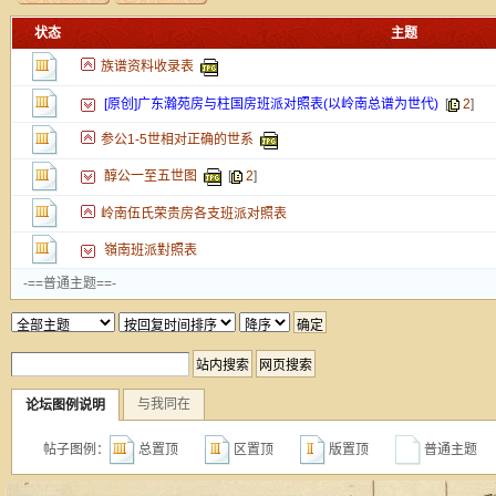
新的主题
状态
主题
投票帖
族谱资料收录表
交易帖
新小字报
[原创]广东瀚苑房与柱国房班派对照表(以岭南总谱为世代)
[
2
]
参公1-5世相对正确的世系
醇公一至五世图
[
2
]
岭南伍氏荣贵房各支班派对照表
嶺南班派對照表
-==普通主题==-
与我同在
论坛图例说明
帖子图例：
总置顶
区置顶
版置顶
普通主