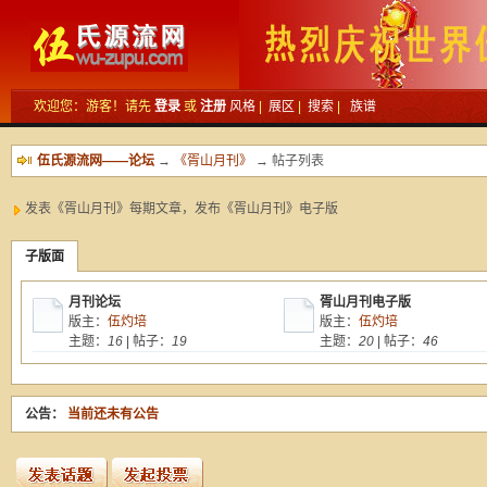
欢迎您：游客！请先
登录
或
注册
风格
|
展区
|
搜索
|
族谱
伍氏源流网——论坛
→
《胥山月刊》
→ 帖子列表
发表《胥山月刊》每期文章，发布《胥山月刊》电子版
子版面
月刊论坛
胥山月刊电子版
版主：
伍灼培
版主：
伍灼培
主题：
16
| 帖子：
19
主题：
20
| 帖子：
46
公告：
当前还未有公告