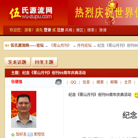
欢迎您：游客！请先
登录
或
注册
风格
|
展区
|
搜索
|
族谱
伍氏源流网——论坛
→
《胥山月刊》
→
月刊论坛
→ 纪念《胥山月刊》创刊9
主题：纪念《胥山月刊》创刊99周年庆典活动
新的主题
投票帖
伍德强
|
QQ
|
信息
|
搜索
|
邮箱
|
主页
|
交易帖
小字报
纪念《胥山月刊》创刊99周年庆典活动
纪念
加好友
发短信