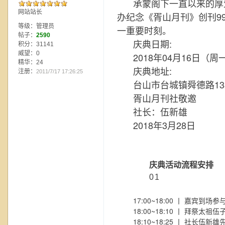
承蒙阁下一直以来的厚爱
网站站长
办纪念《胥山月刊》创刊9
等级：管理员
一重要时刻。
帖子：
2590
庆典日期:
积分：31141
威望：0
2018年04月16日（周一
精华：24
庆典地址:
注册：
2011/7/17 17:26:25
台山市台城镇舜德路1
胥山月刊社敬邀
社长：伍新雄
2018年3月28日
庆典活动流程安排
0
1
17:00~18:00 丨 嘉宾到场
18:00~18:10 丨 拜祭太祖
18:10~18:25 丨 社长伍新