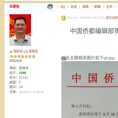
伍德强
|
QQ
|
信息
|
搜索
|
邮箱
|
主页
|
Post By：2018/4/14 15:23:25 [
显示全部
中国侨都编辑部
加好友
发短信
此主题相关图片如下qd.jpg
网站站长
等级：管理员
帖子：
2590
积分：31141
威望：0
精华：24
注册：
2011/7/17 17:26:25