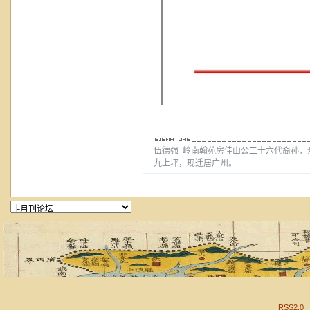
伍德强 岭南翰苑房佳山公二十六代裔孙，
九上坪，现迁居广州。
RSS2.0
|