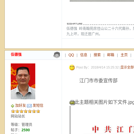
伍德强 岭南翰苑房佳山公二十六代裔孙，
九上坪，现迁居广州。
伍德强
|
QQ
|
信息
|
搜索
|
邮箱
|
主页
|
Post By：2018/4/14 15:25:32 [
显示全部
江门市市委宣传部
此主题相关图片如下文件.jp
加好友
发短信
网站站长
等级：管理员
帖子：
2590