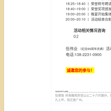
18:25~18:40 丨 荣誉称号
18:40~19:00 丨 荣誉奖项
19:00~20:00 丨 晚宴开始
20:00~20:10 丨 活动结束
活动相关情况咨询
02
伍伟业·
活
（
纪念
99周年庆典）
电话:138-2231-0900
诚邀您的参与！
伍德强 岭南翰苑房佳山公二十六代裔孙，
九上坪，现迁居广州。