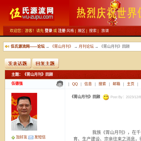
欢迎您：游客！请先
登录
或
注册
风格
|
展区
|
搜索
|
族谱
伍氏源流网——论坛
→
《胥山月刊》
→
月刊论坛
→ 《胥山月刊》回顾
主题：《胥山月刊》回顾
新的主题
投票帖
伍德强
|
QQ
|
信息
|
搜索
|
邮箱
|
主页
|
交易帖
小字报
《胥山月刊》回顾
Post By：2023/12/8 
我族《胥山月刊》，在千呼
加好友
发短信
育、生产建设、宗亲往来之消息，