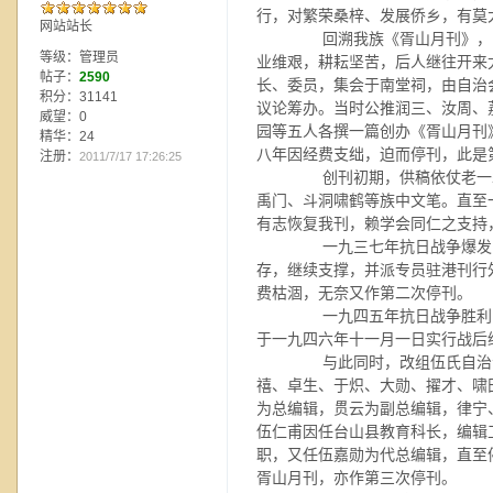
行，对繁荣桑梓、发展侨乡，有莫
网站站长
回溯我族《胥山月刊》，自
等级：管理员
业维艰，耕耘坚苦，后人继往开来
帖子：
2590
长、委员，集会于南堂祠，由自治
积分：31141
议论筹办。当时公推润三、汝周、
威望：0
园等五人各撰一篇创办《胥山月刊
精华：24
八年因经费支绌，迫而停刊，此是
注册：
2011/7/17 17:26:25
创刊初期，供稿依仗老一辈
禹门、斗洞啸鹤等族中文笔。直至
有志恢复我刊，赖学会同仁之支持
一九三七年抗日战争爆发，
存，继续支撑，并派专员驻港刊行
费枯涸，无奈又作第二次停刊。
一九四五年抗日战争胜利，
于一九四六年十一月一日实行战后
与此同时，改组伍氏自治会
禧、卓生、于炽、大勋、擢才、啸
为总编辑，贯云为副总编辑，律宁
伍仁甫因任台山县教育科长，编辑
职，又任伍嘉勋为代总编辑，直至
胥山月刊，亦作第三次停刊。